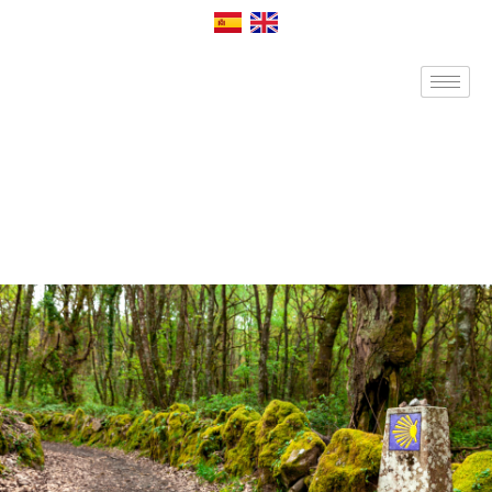
Cart : 0 Items -
0,00
€