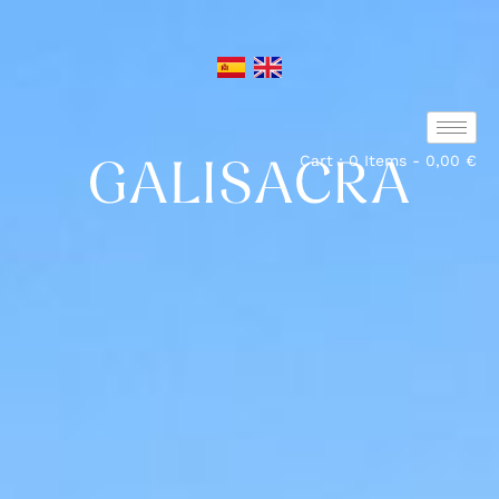
Cart : 0 Items -
0,00
€