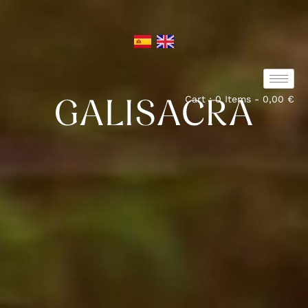
Cart : 0 Items -
0,00
€