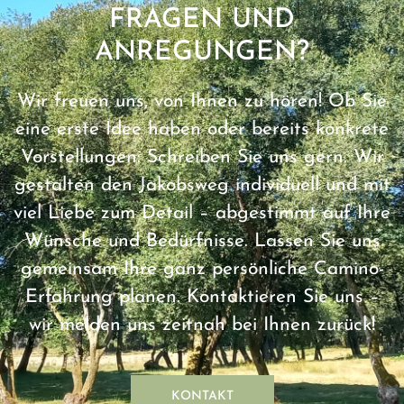
FRAGEN UND
ANREGUNGEN?
Wir freuen uns, von Ihnen zu hören! Ob Sie
eine erste Idee haben oder bereits konkrete
Vorstellungen: Schreiben Sie uns gern. Wir
gestalten den Jakobsweg individuell und mit
viel Liebe zum Detail – abgestimmt auf Ihre
Wünsche und Bedürfnisse. Lassen Sie uns
gemeinsam Ihre ganz persönliche Camino-
Erfahrung planen. Kontaktieren Sie uns –
wir melden uns zeitnah bei Ihnen zurück!
KONTAKT